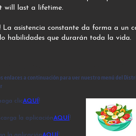
t will last a lifetime.
a! La asistencia constante da forma a un 
ndo habilidades que durarán toda la vida.
¿Que hay en el menu?
los enlaces a continuación para ver nuestro menú del Distr
r
aga clic
AQUÍ
!
carga la aplicación
AQUÍ
!
a la aplicación
AQUÍ
!