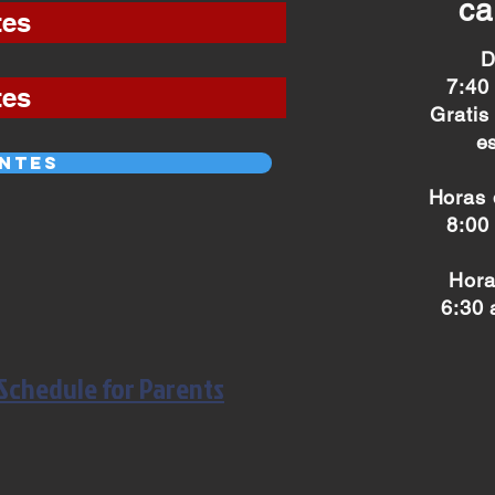
c
tes
D
7:40
tes
Gratis
e
entes
Horas 
8:00
Hora
6:30 
 Schedule for Parents