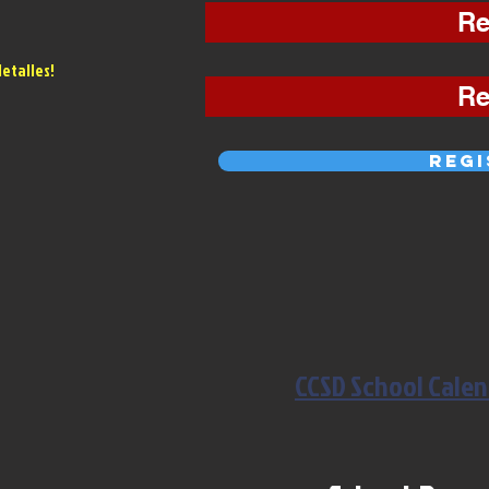
Re
etalles!
Re
Regi
CCSD School Calen