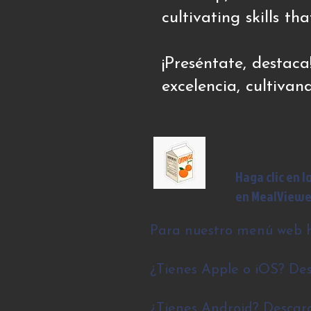
cultivating skills tha
¡Preséntate, destac
excelencia, cultiva
Haga clic en 
en MealViewe
Para nuestro menú web h
¿Tienes Apple o iOS? Des
¿Tienes Android? Descarg