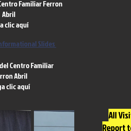
Centro Familiar Ferron
Abril
a clic aquí
nformational Slides
del Centro Familiar
rron Abril
a clic aquí
All Vis
Report t