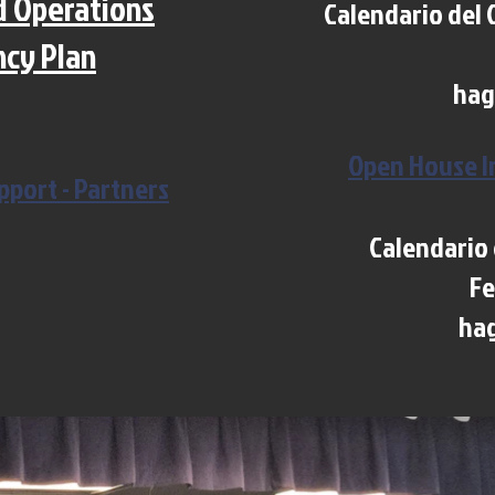
d Operations
Calendario del 
cy Plan
hag
Open House I
port - Partners
Calendario 
Fe
hag