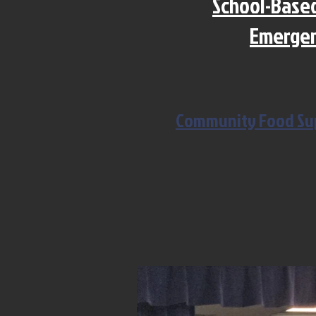
School-Base
Emergen
Community Food Sup