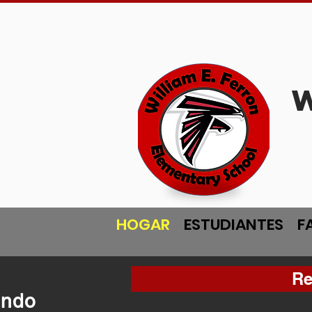
HOGAR
ESTUDIANTES
F
Re
ando