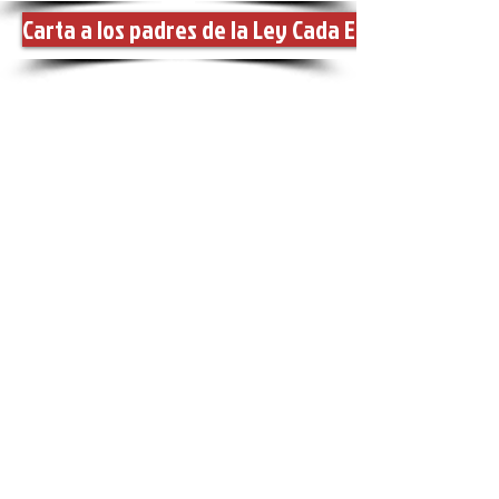
Carta a los padres de la Ley Cada Estudiante Triu
Administración
Directora: Margaret Putnam
Correo
electrónico:
putnamk@nv.ccsd.
net
Subdirectora: Vera Jordan
Correo
electrónico:
jordavg@nv.ccsd.ne
t