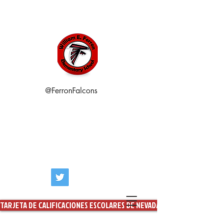
@FerronFalcons
William E.
Ferrón
Elemental
Menu
TARJETA DE CALIFICACIONES ESCOLARES DE NEVADA