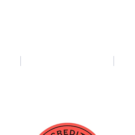
Contáctenos
nam
Teléfono: 702.799.7720
Fax: 702-799-0798
csd.n
sd.net