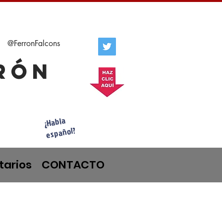
@FerronFalcons
rrón
¿Habla
español?
tarios
CONTACTO