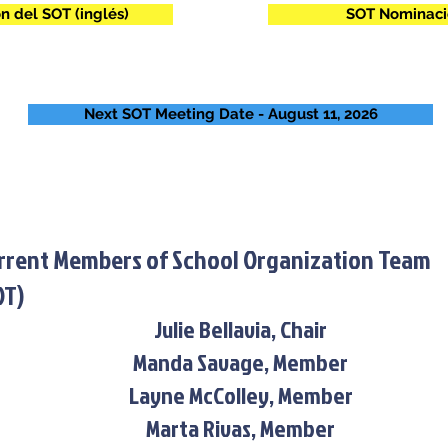
n del SOT (inglés)
SOT Nominaci
Next SOT Meeting Date - August 11, 2026
rrent Members of School Organization Team
OT)
Julie Bellavia, Chair
Manda Savage, Member
Layne McColley, Member
Marta Rivas, Member