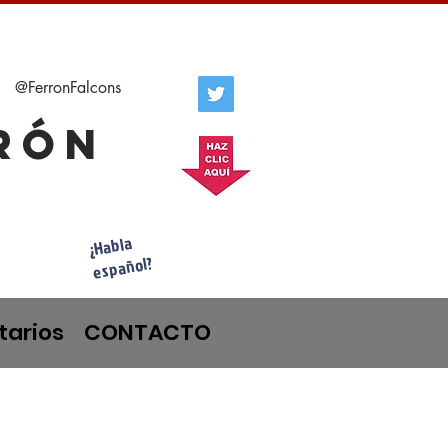
@FerronFalcons
rrón
¿Habla
español?
tarios
CONTACTO